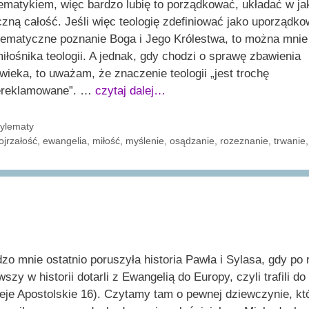
matykiem, więc bardzo lubię to porządkować, układać w ja
czną całość. Jeśli więc teologię zdefiniować jako uporządk
tematyczne poznanie Boga i Jego Królestwa, to można mnie
iłośnika teologii. A jednak, gdy chodzi o sprawę zbawienia
wieka, to uważam, że znaczenie teologii „jest trochę
ereklamowane”. …
czytaj dalej…
ategorie
ylematy
agi
ojrzałość
,
ewangelia
,
miłość
,
myślenie
,
osądzanie
,
rozeznanie
,
trwanie
zo mnie ostatnio poruszyła historia Pawła i Sylasa, gdy po 
wszy w historii dotarli z Ewangelią do Europy, czyli trafili do 
eje Apostolskie 16). Czytamy tam o pewnej dziewczynie, kt