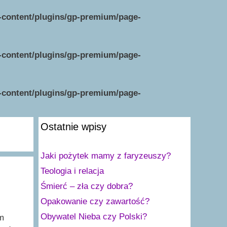
p-content/plugins/gp-premium/page-
p-content/plugins/gp-premium/page-
p-content/plugins/gp-premium/page-
Ostatnie wpisy
Jaki pożytek mamy z faryzeuszy?
Teologia i relacja
Śmierć – zła czy dobra?
Opakowanie czy zawartość?
Obywatel Nieba czy Polski?
m