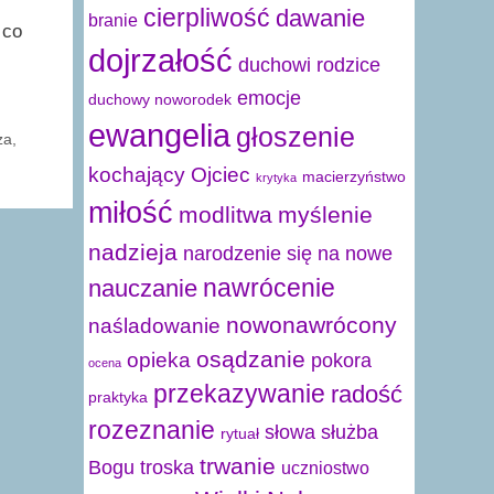
cierpliwość
dawanie
branie
 co
dojrzałość
duchowi rodzice
emocje
duchowy noworodek
ewangelia
głoszenie
za
,
kochający Ojciec
macierzyństwo
krytyka
miłość
modlitwa
myślenie
nadzieja
narodzenie się na nowe
nawrócenie
nauczanie
nowonawrócony
naśladowanie
osądzanie
opieka
pokora
ocena
przekazywanie
radość
praktyka
rozeznanie
słowa
służba
rytuał
trwanie
Bogu
troska
uczniostwo