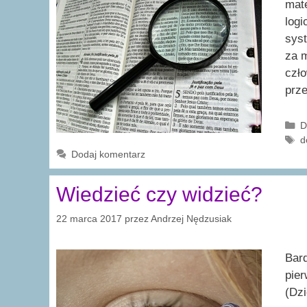
mate
logi
sys
za m
czło
prz
K
D
T
d
Dodaj komentarz
Wiedzieć czy widzieć?
22 marca 2017
przez
Andrzej Nędzusiak
Bard
pier
(Dzi