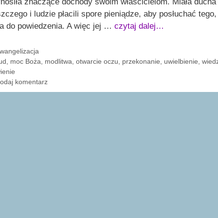
ynosiła znaczące dochody swoim właścicielom. Miała ducha
zczego i ludzie płacili spore pieniądze, aby posłuchać tego,
a do powiedzenia. A więc jej …
czytaj dalej…
ategorie
wangelizacja
agi
ud
,
moc Boża
,
modlitwa
,
otwarcie oczu
,
przekonanie
,
uwielbienie
,
wied
ienie
odaj komentarz