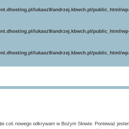
ent.dhosting.pl/lukasz9/andrzej.kbwch.pl/public_html/w
ent.dhosting.pl/lukasz9/andrzej.kbwch.pl/public_html/w
ent.dhosting.pl/lukasz9/andrzej.kbwch.pl/public_html/w
gle coś nowego odkrywam w Bożym Słowie. Ponieważ jeste