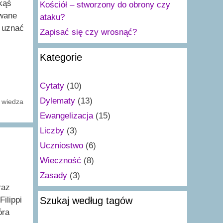
kąś
Kościół – stworzony do obrony czy
owane
ataku?
 uznać
Zapisać się czy wrosnąć?
Kategorie
Cytaty
(10)
Dylematy
(13)
,
wiedza
Ewangelizacja
(15)
Liczby
(3)
Uczniostwo
(6)
Wieczność
(8)
Zasady
(3)
raz
Szukaj według tagów
Filippi
óra