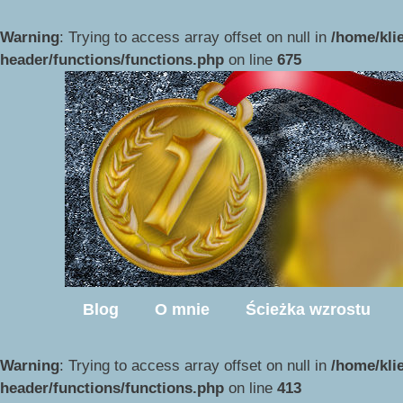
Przejdź
do
Warning
: Trying to access array offset on null in
/home/kli
treści
header/functions/functions.php
on line
675
Blog
O mnie
Ścieżka wzrostu
Warning
: Trying to access array offset on null in
/home/kli
header/functions/functions.php
on line
413