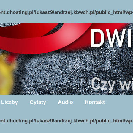
ent.dhosting.pl/lukasz9/andrzej.kbwch.pl/public_html/w
Liczby
Cytaty
Audio
Kontakt
ent.dhosting.pl/lukasz9/andrzej.kbwch.pl/public_html/w