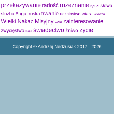
przekazywanie
radość
rozeznanie
słowa
rytuał
trwanie
służba Bogu
troska
wiara
uczniostwo
wiedza
Wielki Nakaz Misyjny
zainteresowanie
wola
życie
świadectwo
żniwo
zwycięstwo
łaska
Copyright © Andrzej Nędzusiak 2017 - 2026