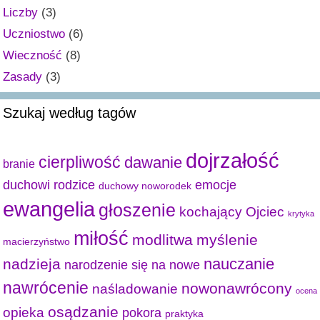
Liczby
(3)
Uczniostwo
(6)
Wieczność
(8)
Zasady
(3)
Szukaj według tagów
dojrzałość
cierpliwość
dawanie
branie
duchowi rodzice
emocje
duchowy noworodek
ewangelia
głoszenie
kochający Ojciec
krytyka
miłość
modlitwa
myślenie
macierzyństwo
nauczanie
nadzieja
narodzenie się na nowe
nawrócenie
nowonawrócony
naśladowanie
ocena
osądzanie
opieka
pokora
praktyka