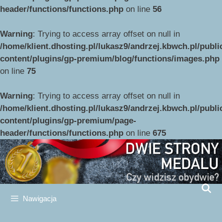
header/functions/functions.php
on line
56
Warning
: Trying to access array offset on null in
/home/klient.dhosting.pl/lukasz9/andrzej.kbwch.pl/publ
content/plugins/gp-premium/blog/functions/images.php
on line
75
Przejdź
do
Warning
: Trying to access array offset on null in
treści
/home/klient.dhosting.pl/lukasz9/andrzej.kbwch.pl/publ
content/plugins/gp-premium/page-
header/functions/functions.php
on line
675
Nawigacja