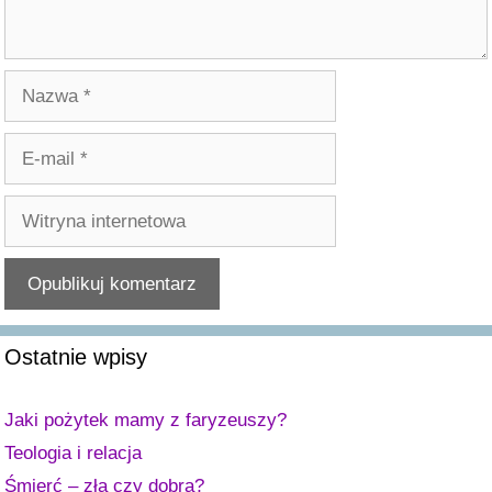
Nazwa
E-
mail
Witryna
internetowa
A
Ostatnie wpisy
l
t
e
Jaki pożytek mamy z faryzeuszy?
r
Teologia i relacja
n
Śmierć – zła czy dobra?