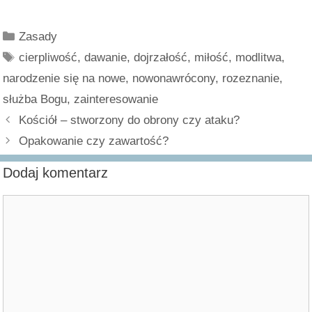
Kategorie
Zasady
Tagi
cierpliwość
,
dawanie
,
dojrzałość
,
miłość
,
modlitwa
,
narodzenie się na nowe
,
nowonawrócony
,
rozeznanie
,
służba Bogu
,
zainteresowanie
Kościół – stworzony do obrony czy ataku?
Opakowanie czy zawartość?
Dodaj komentarz
Komentarz