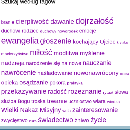
Szukaj według tagów
dojrzałość
cierpliwość
dawanie
branie
duchowi rodzice
emocje
duchowy noworodek
ewangelia
głoszenie
kochający Ojciec
krytyka
miłość
modlitwa
myślenie
macierzyństwo
nauczanie
nadzieja
narodzenie się na nowe
nawrócenie
nowonawrócony
naśladowanie
ocena
osądzanie
opieka
pokora
praktyka
przekazywanie
radość
rozeznanie
słowa
rytuał
trwanie
służba Bogu
troska
wiara
uczniostwo
wiedza
Wielki Nakaz Misyjny
zainteresowanie
wola
życie
świadectwo
żniwo
zwycięstwo
łaska