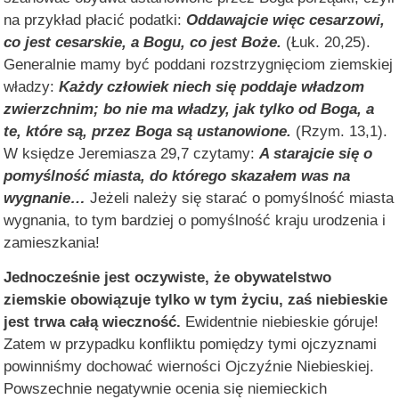
na przykład płacić podatki:
Oddawajcie więc cesarzowi,
co jest cesarskie, a Bogu, co jest Boże.
(Łuk. 20,25).
Generalnie mamy być poddani rozstrzygnięciom ziemskiej
władzy:
Każdy człowiek niech się poddaje władzom
zwierzchnim; bo nie ma władzy, jak tylko od Boga, a
te, które są, przez Boga są ustanowione.
(Rzym. 13,1).
W księdze Jeremiasza 29,7 czytamy:
A starajcie się o
pomyślność miasta, do którego skazałem was na
wygnanie…
Jeżeli należy się starać o pomyślność miasta
wygnania, to tym bardziej o pomyślność kraju urodzenia i
zamieszkania!
Jednocześnie jest oczywiste, że obywatelstwo
ziemskie obowiązuje tylko w tym życiu, zaś niebieskie
jest trwa całą wieczność.
Ewidentnie niebieskie góruje!
Zatem w przypadku konfliktu pomiędzy tymi ojczyznami
powinniśmy dochować wierności Ojczyźnie Niebieskiej.
Powszechnie negatywnie ocenia się niemieckich