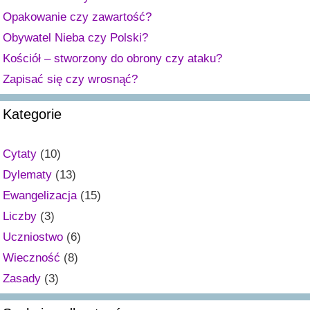
a
Opakowanie czy zawartość?
t
Obywatel Nieba czy Polski?
i
v
Kościół – stworzony do obrony czy ataku?
e
Zapisać się czy wrosnąć?
:
Kategorie
Cytaty
(10)
Dylematy
(13)
Ewangelizacja
(15)
Liczby
(3)
Uczniostwo
(6)
Wieczność
(8)
Zasady
(3)