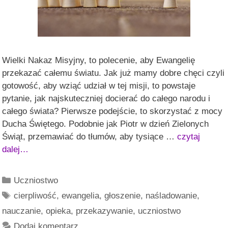
Wielki Nakaz Misyjny, to polecenie, aby Ewangelię
przekazać całemu światu. Jak już mamy dobre chęci czyli
gotowość, aby wziąć udział w tej misji, to powstaje
pytanie, jak najskuteczniej docierać do całego narodu i
całego świata? Pierwsze podejście, to skorzystać z mocy
Ducha Świętego. Podobnie jak Piotr w dzień Zielonych
Świąt, przemawiać do tłumów, aby tysiące …
czytaj
dalej…
Kategorie
Uczniostwo
Tagi
cierpliwość
,
ewangelia
,
głoszenie
,
naśladowanie
,
nauczanie
,
opieka
,
przekazywanie
,
uczniostwo
Dodaj komentarz