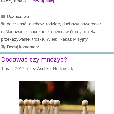
to czytamy o …
czytaj dalej…
Kategorie
Uczniostwo
Tagi
dojrzałość
,
duchowi rodzice
,
duchowy noworodek
,
naśladowanie
,
nauczanie
,
nowonawrócony
,
opieka
,
przekazywanie
,
troska
,
Wielki Nakaz Misyjny
Dodaj komentarz
Dodawać czy mnożyć?
1 maja 2017
przez
Andrzej Nędzusiak