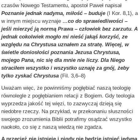
czasów Nowego Testamentu, apostoł Paweł napisał
Poznanie jednak nadyma, miłość – buduje
(I Kor. 8,1), a
w innym miejscu wyznaje
…co do sprawiedliwości –
jeśli mierzyć ją normą Prawa – człowiek bez zarzutu. A
jednak cokolwiek mogło mi nieść jakąś korzyść, ze
względu na Chrystusa uznałem za stratę. Więcej, w
świetle doniosłości poznania Jezusa Chrystusa,
mojego Pana, nic się dla mnie nie liczy. Dla Niego
straciłem wszystko i wszystko uznaję za gnój, żeby
tylko zyskać Chrystusa
(Fil. 3,6–8)
Uważam więc, że powinniśmy pogłębiać naszą teologię
równolegle z pogłębianiem relacji z Bogiem. Gdy teologia
wyprzedza jakość tej więzi, to zazwyczaj dzieją się
niedobre rzeczy. Na przykład, w przekonaniu słuszności
swojego zrozumienia Biblii potrafimy osądzać wszystko
naokoło, co się z naszą wiedzą nie zgadza.
A przecież nie istnieje i nigdy nie będzie istnieć jedyna