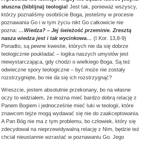
słuszna (biblijna) teologia!
Jest tak, ponieważ wszyscy,
którzy poznaliśmy osobiście Boga, jesteśmy w procesie
poznawania Go i w tym życiu nikt Go całkowicie nie
pozna:
…Wiedza? – Jej świeżość przeminie. Zresztą
nasza wiedza jest i tak wycinkowa…
(I Kor. 13,8‑9)
Ponadto, są pewne kwestie, których nie da się dobrze
teologicznie poukładać – logika naszych umysłów jest
niewystarczająca, gdy chodzi o wielkiego Boga. Są też
odwieczne spory teologiczne – być może nie zostały
rozstrzygnięte, bo nie da się ich rozstrzygnąć?
Wreszcie, jestem absolutnie przekonany, bo na własne
oczy to widziałem, że można mieć bardzo dobrą relację z
Panem Bogiem i jednocześnie mieć luki w teologii, które
znawcom tejże mogą wydawać się nie do zaakceptowania.
A Pan Bóg nie ma z tym problemu, bo człowiek, który się
zdecydował na nieprzewidywalną relację z Nim, będzie też
chciał nieustannie wzrastać w poznawaniu Go. Jego