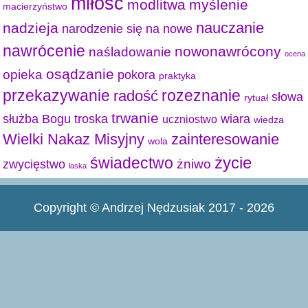
miłość
modlitwa
myślenie
macierzyństwo
nauczanie
nadzieja
narodzenie się na nowe
nawrócenie
nowonawrócony
naśladowanie
ocena
osądzanie
opieka
pokora
praktyka
przekazywanie
radość
rozeznanie
słowa
rytuał
trwanie
służba Bogu
troska
wiara
uczniostwo
wiedza
Wielki Nakaz Misyjny
zainteresowanie
wola
życie
świadectwo
żniwo
zwycięstwo
łaska
Copyright © Andrzej Nędzusiak 2017 - 2026