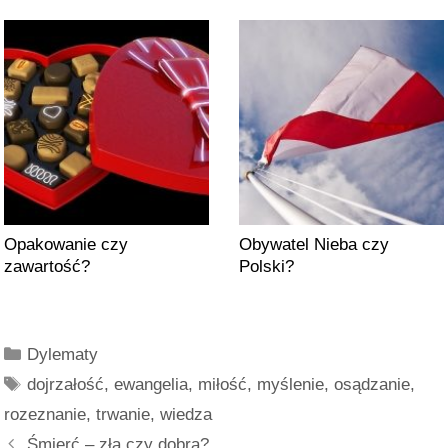
Opakowanie czy
Obywatel Nieba czy
zawartość?
Polski?
Kategorie
Dylematy
Tagi
dojrzałość
,
ewangelia
,
miłość
,
myślenie
,
osądzanie
,
rozeznanie
,
trwanie
,
wiedza
Śmierć – zła czy dobra?