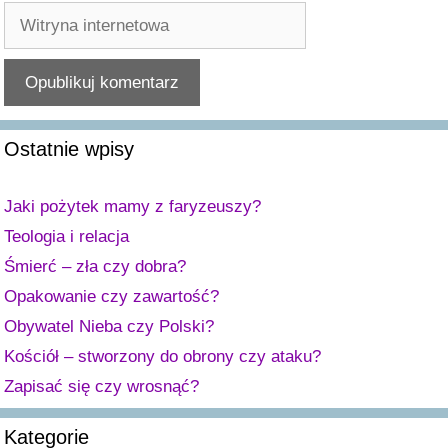
Witryna
internetowa
A
Ostatnie wpisy
l
t
e
Jaki pożytek mamy z faryzeuszy?
r
Teologia i relacja
n
Śmierć – zła czy dobra?
a
Opakowanie czy zawartość?
t
Obywatel Nieba czy Polski?
i
v
Kościół – stworzony do obrony czy ataku?
e
Zapisać się czy wrosnąć?
:
Kategorie