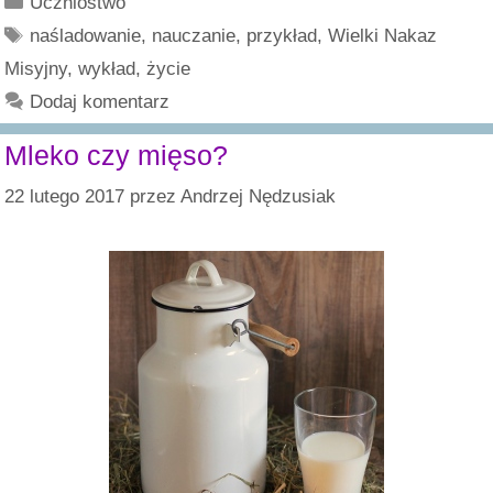
Uczniostwo
Tagi
naśladowanie
,
nauczanie
,
przykład
,
Wielki Nakaz
Misyjny
,
wykład
,
życie
Dodaj komentarz
Mleko czy mięso?
22 lutego 2017
przez
Andrzej Nędzusiak