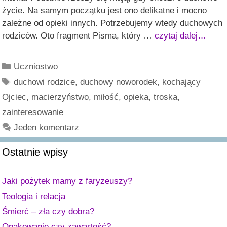
życie. Na samym początku jest ono delikatne i mocno
zależne od opieki innych. Potrzebujemy wtedy duchowych
rodziców. Oto fragment Pisma, który …
czytaj dalej…
Kategorie
Uczniostwo
Tagi
duchowi rodzice
,
duchowy noworodek
,
kochający
Ojciec
,
macierzyństwo
,
miłość
,
opieka
,
troska
,
zainteresowanie
Jeden komentarz
Ostatnie wpisy
Jaki pożytek mamy z faryzeuszy?
Teologia i relacja
Śmierć – zła czy dobra?
Opakowanie czy zawartość?