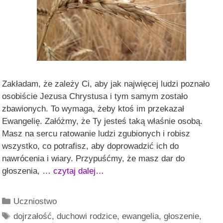
Zakładam, że zależy Ci, aby jak najwięcej ludzi poznało
osobiście Jezusa Chrystusa i tym samym zostało
zbawionych. To wymaga, żeby ktoś im przekazał
Ewangelię. Załóżmy, że Ty jesteś taką właśnie osobą.
Masz na sercu ratowanie ludzi zgubionych i robisz
wszystko, co potrafisz, aby doprowadzić ich do
nawrócenia i wiary. Przypuśćmy, że masz dar do
głoszenia, …
czytaj dalej…
Kategorie
Uczniostwo
Tagi
dojrzałość
,
duchowi rodzice
,
ewangelia
,
głoszenie
,