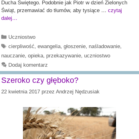
Ducha Świętego. Podobnie jak Piotr w dzień Zielonych
Świąt, przemawiać do tłumów, aby tysiące …
czytaj
dalej…
Kategorie
Uczniostwo
Tagi
cierpliwość
,
ewangelia
,
głoszenie
,
naśladowanie
,
nauczanie
,
opieka
,
przekazywanie
,
uczniostwo
Dodaj komentarz
Szeroko czy głęboko?
22 kwietnia 2017
przez
Andrzej Nędzusiak