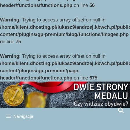
header/functions/functions.php
on line
56
Warning
: Trying to access array offset on null in
/home/klient.dhosting.pl/lukasz9/andrzej.kbwch.pl/publ
content/plugins/gp-premium/blog/functions/images.php
on line
75
Przejdź
do
Warning
: Trying to access array offset on null in
treści
/home/klient.dhosting.pl/lukasz9/andrzej.kbwch.pl/publ
content/plugins/gp-premium/page-
header/functions/functions.php
on line
675
Nawigacja