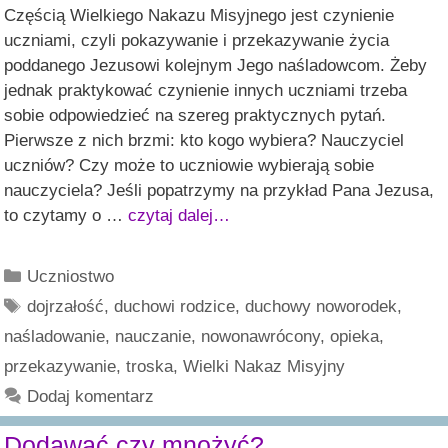
Częścią Wielkiego Nakazu Misyjnego jest czynienie
uczniami, czyli pokazywanie i przekazywanie życia
poddanego Jezusowi kolejnym Jego naśladowcom. Żeby
jednak praktykować czynienie innych uczniami trzeba
sobie odpowiedzieć na szereg praktycznych pytań.
Pierwsze z nich brzmi: kto kogo wybiera? Nauczyciel
uczniów? Czy może to uczniowie wybierają sobie
nauczyciela? Jeśli popatrzymy na przykład Pana Jezusa,
to czytamy o …
czytaj dalej…
Kategorie
Uczniostwo
Tagi
dojrzałość
,
duchowi rodzice
,
duchowy noworodek
,
naśladowanie
,
nauczanie
,
nowonawrócony
,
opieka
,
przekazywanie
,
troska
,
Wielki Nakaz Misyjny
Dodaj komentarz
Dodawać czy mnożyć?