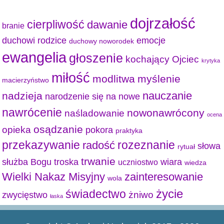
dojrzałość
cierpliwość
dawanie
branie
duchowi rodzice
emocje
duchowy noworodek
ewangelia
głoszenie
kochający Ojciec
krytyka
miłość
modlitwa
myślenie
macierzyństwo
nauczanie
nadzieja
narodzenie się na nowe
nawrócenie
nowonawrócony
naśladowanie
ocena
osądzanie
opieka
pokora
praktyka
przekazywanie
radość
rozeznanie
słowa
rytuał
trwanie
służba Bogu
troska
wiara
uczniostwo
wiedza
Wielki Nakaz Misyjny
zainteresowanie
wola
życie
świadectwo
żniwo
zwycięstwo
łaska