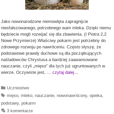
Jako nowonarodzone niemowlęta zapragnijcie
niesfałszowanego, potrzebnego wam mleka. Dzięki niemu
będziecie mogli rozwijać się dla zbawienia. (I Piotra 2,2
Nowe Przymierze) Właściwy pokarm jest potrzebny do
zdrowego rozwoju po nawróceniu. Często słyszę, że
podstawowe prawdy duchowe są dla początkujących
naśladowców Chrystusa a bardziej zaawansowane
nauczanie, czyli „mięso” dla tych już ugruntowanych w
wierze. Oczywiste jest, …
czytaj dalej…
Kategorie
Uczniostwo
Tagi
mięso
,
mleko
,
nauczanie
,
nowonawrócony
,
opieka
,
podstawy
,
pokarm
3 komentarze