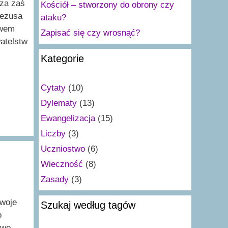
sza zaś
Kościół – stworzony do obrony czy
Jezusa
ataku?
twem
Zapisać się czy wrosnąć?
atelstw
Kategorie
Cytaty
(10)
Dylematy
(13)
Ewangelizacja
(15)
Liczby
(3)
Uczniostwo
(6)
Wieczność
(8)
Zasady
(3)
swoje
Szukaj według tagów
o
two.