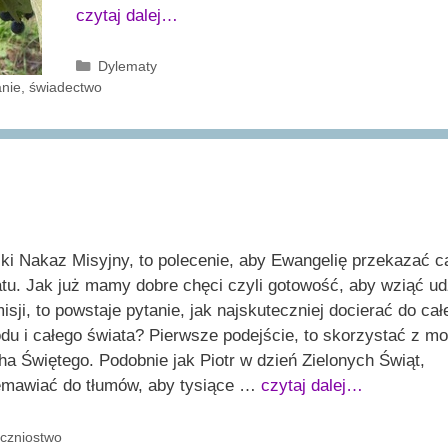
czytaj dalej…
Kategorie
Dylematy
nie
,
świadectwo
ki Nakaz Misyjny, to polecenie, aby Ewangelię przekazać 
tu. Jak już mamy dobre chęci czyli gotowość, aby wziąć ud
misji, to powstaje pytanie, jak najskuteczniej docierać do ca
du i całego świata? Pierwsze podejście, to skorzystać z m
a Świętego. Podobnie jak Piotr w dzień Zielonych Świąt,
emawiać do tłumów, aby tysiące …
czytaj dalej…
ategorie
czniostwo