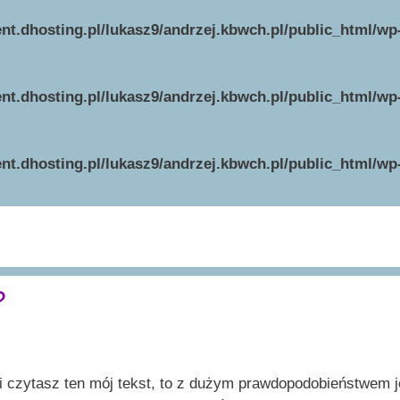
ent.dhosting.pl/lukasz9/andrzej.kbwch.pl/public_html/w
ent.dhosting.pl/lukasz9/andrzej.kbwch.pl/public_html/w
ent.dhosting.pl/lukasz9/andrzej.kbwch.pl/public_html/w
?
i czytasz ten mój tekst, to z dużym prawdopodobieństwem j