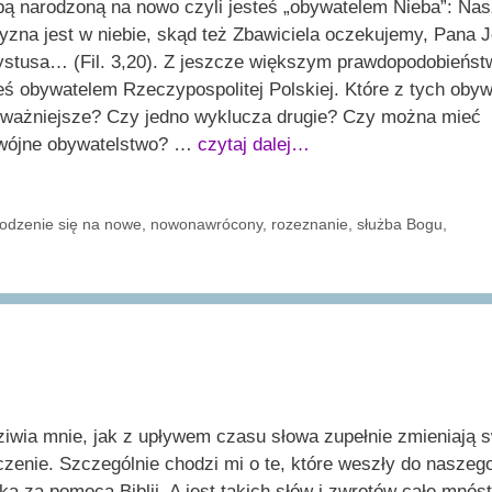
bą narodzoną na nowo czyli jesteś „obywatelem Nieba”: Na
yzna jest w niebie, skąd też Zbawiciela oczekujemy, Pana 
ystusa… (Fil. 3,20). Z jeszcze większym prawdopodobieńs
eś obywatelem Rzeczypospolitej Polskiej. Które z tych obyw
t ważniejsze? Czy jedno wyklucza drugie? Czy można mieć
wójne obywatelstwo? …
czytaj dalej…
odzenie się na nowe
,
nowonawrócony
,
rozeznanie
,
służba Bogu
,
iwia mnie, jak z upływem czasu słowa zupełnie zmieniają 
zenie. Szczególnie chodzi mi o te, które weszły do naszeg
ka za pomocą Biblii. A jest takich słów i zwrotów całe mnós