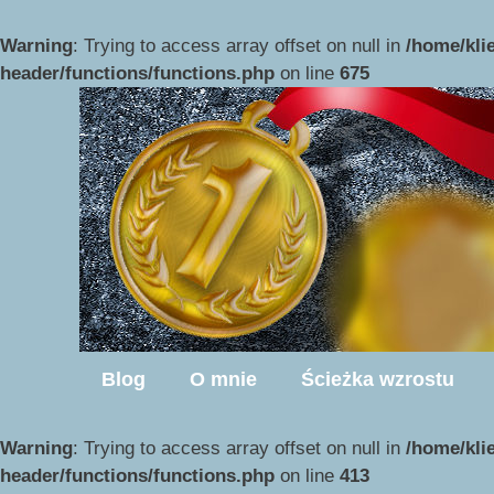
Przejdź
do
Warning
: Trying to access array offset on null in
/home/kli
treści
header/functions/functions.php
on line
675
Blog
O mnie
Ścieżka wzrostu
Warning
: Trying to access array offset on null in
/home/kli
header/functions/functions.php
on line
413