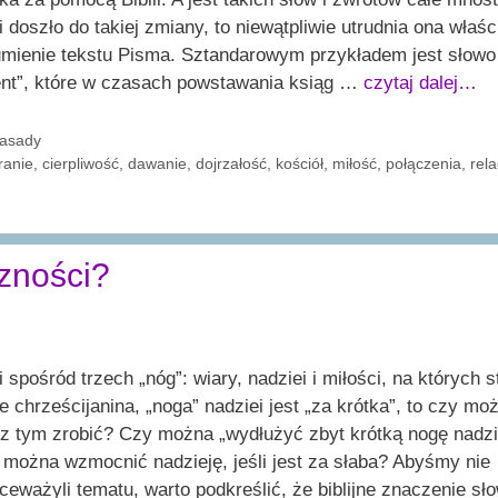
i doszło do takiej zmiany, to niewątpliwie utrudnia ona właśc
umienie tekstu Pisma. Sztandarowym przykładem jest słowo
ent”, które w czasach powstawania ksiąg …
czytaj dalej…
ategorie
asady
agi
ranie
,
cierpliwość
,
dawanie
,
dojrzałość
,
kościół
,
miłość
,
połączenia
,
rela
czności?
i spośród trzech „nóg”: wiary, nadziei i miłości, na których s
e chrześcijanina, „noga” nadziei jest „za krótka”, to czy m
z tym zrobić? Czy można „wydłużyć zbyt krótką nogę nadzi
można wzmocnić nadzieję, jeśli jest za słaba? Abyśmy nie
ceważyli tematu, warto podkreślić, że biblijne znaczenie sł