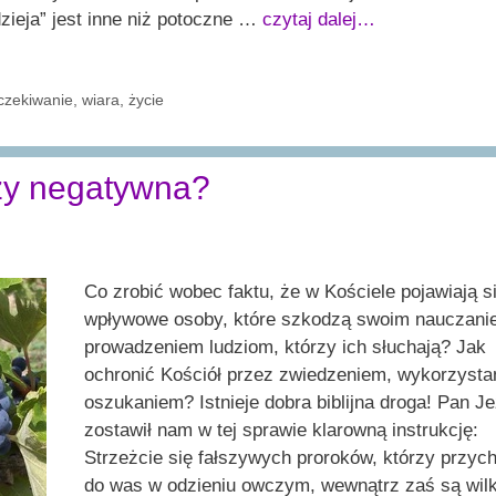
zieja” jest inne niż potoczne …
czytaj dalej…
czekiwanie
,
wiara
,
życie
zy negatywna?
Co zrobić wobec faktu, że w Kościele pojawiają s
wpływowe osoby, które szkodzą swoim nauczani
prowadzeniem ludziom, którzy ich słuchają? Jak
ochronić Kościół przez zwiedzeniem, wykorzysta
oszukaniem? Istnieje dobra biblijna droga! Pan J
zostawił nam w tej sprawie klarowną instrukcję:
Strzeżcie się fałszywych proroków, którzy przyc
do was w odzieniu owczym, wewnątrz zaś są wi