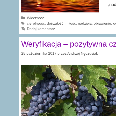
„nad
Kategorie
Wieczność
Tagi
cierpliwość
,
dojrzałość
,
miłość
,
nadzieja
,
objawienie
,
o
Dodaj komentarz
Weryfikacja – pozytywna c
25 października 2017
przez
Andrzej Nędzusiak