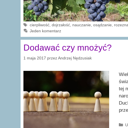
Tagi
cierpliwość
,
dojrzałość
,
nauczanie
,
osądzanie
,
rozezna
Jeden komentarz
Dodawać czy mnożyć?
1 maja 2017
przez
Andrzej Nędzusiak
Wiel
świa
tej 
naro
Duch
prz
K
U