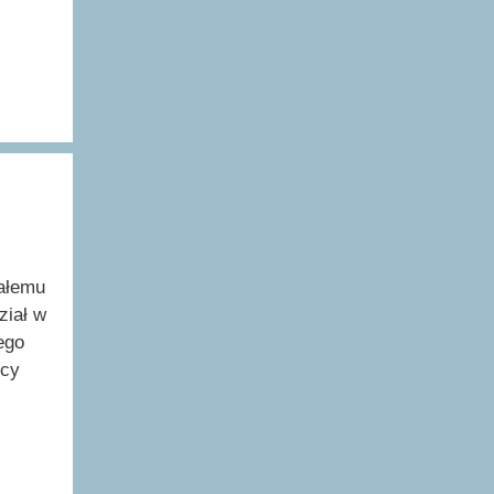
całemu
ział w
łego
ocy