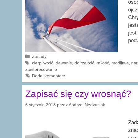
oso
ojcz
Chr
jest
jes
pod
Kategorie
Zasady
Tagi
cierpliwość
,
dawanie
,
dojrzałość
,
miłość
,
modlitwa
,
nar
zainteresowanie
Dodaj komentarz
Zapisać się czy wrosnąć?
6 stycznia 2018
przez
Andrzej Nędzusiak
Zadz
znac
języ