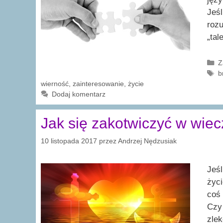
Jeśl
roz
„tal
K
Z
T
b
wierność
,
zainteresowanie
,
życie
Dodaj komentarz
Jak się zakotwiczyć w wie
10 listopada 2017
przez
Andrzej Nędzusiak
Jeśl
życi
coś 
Czy 
zlek