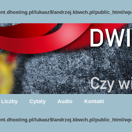
ent.dhosting.pl/lukasz9/andrzej.kbwch.pl/public_html/w
Liczby
Cytaty
Audio
Kontakt
ent.dhosting.pl/lukasz9/andrzej.kbwch.pl/public_html/w