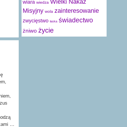
Wielki Nakaz
wiara
wiedza
Misyjny
zainteresowanie
wola
świadectwo
zwycięstwo
łaska
życie
żniwo
ię
em,
niem,
ezus
hodzą
lkami …