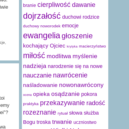
cierpliwość
dawanie
branie
iwie
dojrzałość
duchowi rodzice
emocje
duchowy noworodek
ewangelia
głoszenie
cje
,
kochający Ojciec
macierzyństwo
krytyka
miłość
modlitwa
myślenie
nadzieja
narodzenie się na nowe
nawrócenie
nauczanie
nowonawrócony
naśladowanie
osądzanie
opieka
pokora
ocena
toi
przekazywanie
radość
praktyka
ożemy
rozeznanie
ei”?
słowa
służba
rytuał
trwanie
Bogu
troska
uczniostwo
owa