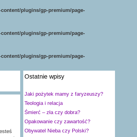
p-content/plugins/gp-premium/page-
p-content/plugins/gp-premium/page-
p-content/plugins/gp-premium/page-
Ostatnie wpisy
Jaki pożytek mamy z faryzeuszy?
Teologia i relacja
Śmierć – zła czy dobra?
Opakowanie czy zawartość?
Obywatel Nieba czy Polski?
esteś