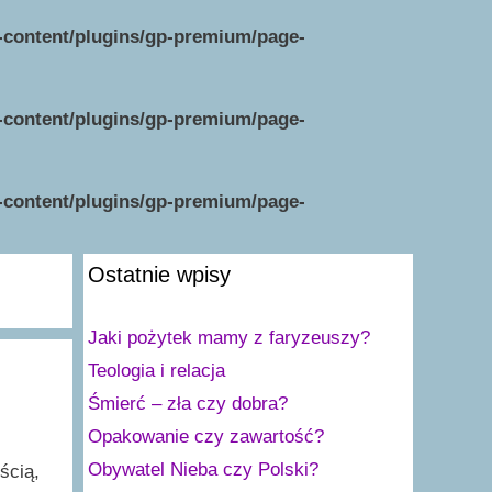
p-content/plugins/gp-premium/page-
p-content/plugins/gp-premium/page-
p-content/plugins/gp-premium/page-
Ostatnie wpisy
Jaki pożytek mamy z faryzeuszy?
Teologia i relacja
Śmierć – zła czy dobra?
Opakowanie czy zawartość?
Obywatel Nieba czy Polski?
ścią,