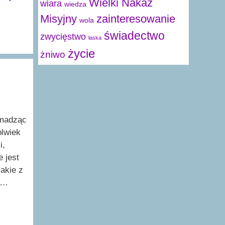
Wielki Nakaz
wiara
wiedza
Misyjny
zainteresowanie
wola
świadectwo
zwycięstwo
łaska
życie
żniwo
omadząc
olwiek
i,
 jest
akie z
e …