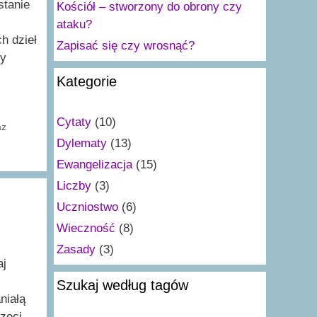
stanie
Kościół – stworzony do obrony czy
ataku?
h dzieł
Zapisać się czy wrosnąć?
dy
Kategorie
Cytaty
(10)
az
Dylematy
(13)
Ewangelizacja
(15)
Liczby
(3)
Uczniostwo
(6)
Wieczność
(8)
Zasady
(3)
aj
Szukaj według tagów
niałą
zeci,