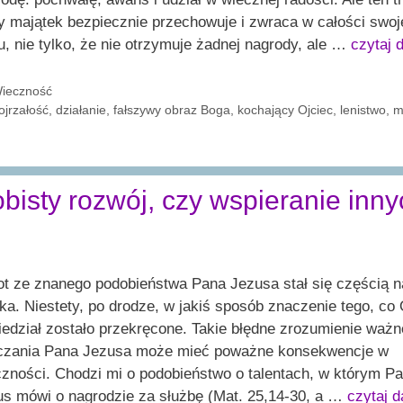
y majątek bezpiecznie przechowuje i zwraca w całości swo
, nie tylko, że nie otrzymuje żadnej nagrody, ale …
czytaj 
ategorie
ieczność
agi
ojrzałość
,
działanie
,
fałszywy obraz Boga
,
kochający Ojciec
,
lenistwo
,
m
isty rozwój, czy wspieranie inn
ot ze znanego podobieństwa Pana Jezusa stał się częścią 
ka. Niestety, po drodze, w jakiś sposób znaczenie tego, co
edział zostało przekręcone. Takie błędne zrozumienie waż
czania Pana Jezusa może mieć poważne konsekwencje w
zności. Chodzi mi o podobieństwo o talentach, w którym P
us mówi o nagrodzie za służbę (Mat. 25,14-30, a …
czytaj 