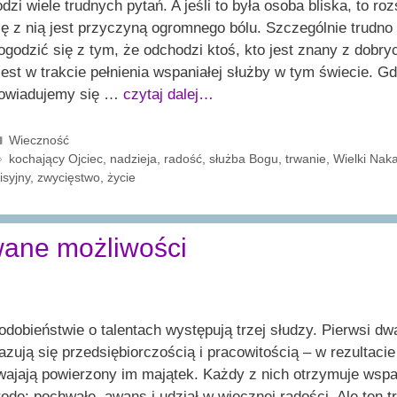
odzi wiele trudnych pytań. A jeśli to była osoba bliska, to roz
ię z nią jest przyczyną ogromnego bólu. Szczególnie trudno
ogodzić się z tym, że odchodzi ktoś, kto jest znany z dobryc
 jest w trakcie pełnienia wspaniałej służby w tym świecie. G
owiadujemy się …
czytaj dalej…
Kategorie
Wieczność
Tagi
kochający Ojciec
,
nadzieja
,
radość
,
służba Bogu
,
trwanie
,
Wielki Nak
isyjny
,
zwycięstwo
,
życie
wane możliwości
dobieństwie o talentach występują trzej słudzy. Pierwsi dw
zują się przedsiębiorczością i pracowitością – w rezultacie
ajają powierzony im majątek. Każdy z nich otrzymuje wspa
odę: pochwałę, awans i udział w wiecznej radości. Ale ten tr