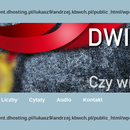
ent.dhosting.pl/lukasz9/andrzej.kbwch.pl/public_html/w
Liczby
Cytaty
Audio
Kontakt
ent.dhosting.pl/lukasz9/andrzej.kbwch.pl/public_html/w