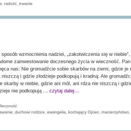
e
,
radość
,
trwanie
 sposób wzmocnienia nadziei, „zakotwiczenia się w niebie”,
adome zainwestowanie doczesnego życia w wieczność. Pan
ęca nas: Nie gromadźcie sobie skarbów na ziemi, gdzie je 
 niszczą i gdzie złodzieje podkopują i kradną: Ale gromadźc
e skarby w niebie, gdzie ani mól, ani rdza nie niszczą i gdzi
dzieje nie podkopują …
czytaj dalej…
ategorie
ieczność
agi
awanie
,
duchowi rodzice
,
ewangelia
,
kochający Ojciec
,
macierzyństwo
,