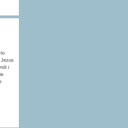
 to
 Jezus
mól i
ie
e