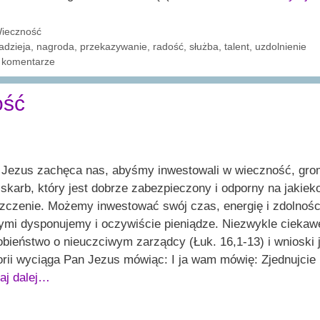
ategorie
ieczność
agi
adzieja
,
nagroda
,
przekazywanie
,
radość
,
służba
,
talent
,
uzdolnienie
 komentarze
ość
 Jezus zachęca nas, abyśmy inwestowali w wieczność, gr
skarb, który jest dobrze zabezpieczony i odporny na jakiek
zczenie. Możemy inwestować swój czas, energię i zdolnośc
ymi dysponujemy i oczywiście pieniądze. Niezwykle ciekawe
bieństwo o nieuczciwym zarządcy (Łuk. 16,1-13) i wnioski j
orii wyciąga Pan Jezus mówiąc: I ja wam mówię: Zjednujci
aj dalej…