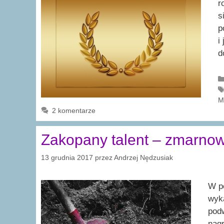
r
s
p
i
d
M
2 komentarze
Zakopany talent – zmarno
13 grudnia 2017
przez
Andrzej Nędzusiak
W po
wyka
podw
nagr