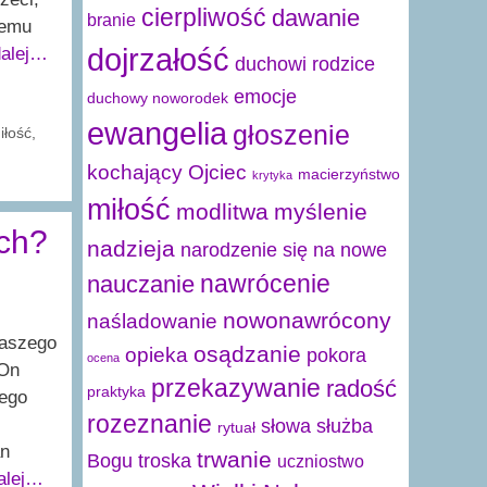
cierpliwość
dawanie
branie
jemu
dojrzałość
dalej…
duchowi rodzice
emocje
duchowy noworodek
ewangelia
głoszenie
iłość
,
kochający Ojciec
macierzyństwo
krytyka
miłość
modlitwa
myślenie
ych?
nadzieja
narodzenie się na nowe
nawrócenie
nauczanie
nowonawrócony
naśladowanie
naszego
osądzanie
opieka
pokora
ocena
 On
przekazywanie
radość
praktyka
nego
rozeznanie
słowa
służba
rytuał
an
trwanie
Bogu
troska
uczniostwo
dalej…