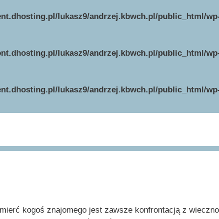
ent.dhosting.pl/lukasz9/andrzej.kbwch.pl/public_html/w
ent.dhosting.pl/lukasz9/andrzej.kbwch.pl/public_html/w
ent.dhosting.pl/lukasz9/andrzej.kbwch.pl/public_html/w
mierć kogoś znajomego jest zawsze konfrontacją z wieczno