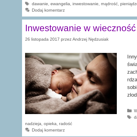
Tagi
dawanie
,
ewangelia
,
inwestowanie
,
mądrość
,
pieniądz
Dodaj komentarz
Inwestowanie w wieczność
26 listopada 2017
przez
Andrzej Nędzusiak
Inny
świ
zach
rdza
sobi
zło
K
W
T
d
nadzieja
,
opieka
,
radość
Dodaj komentarz