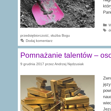
któr
Panu
K
W
T
d
przedsiębiorczość
,
służba Bogu
Dodaj komentarz
Pomnażanie talentów – osob
9 grudnia 2017
przez
Andrzej Nędzusiak
Zwr
języ
powi
nau
wiec
Jez