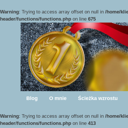
Przejdź
do
Warning
: Trying to access array offset on null in
/home/kli
treści
header/functions/functions.php
on line
675
Blog
O mnie
Ścieżka wzrostu
Warning
: Trying to access array offset on null in
/home/kli
header/functions/functions.php
on line
413