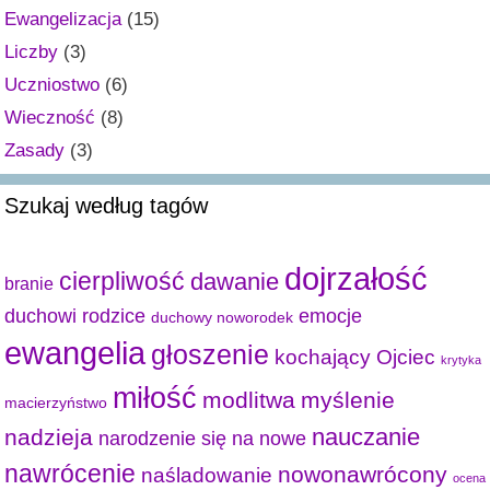
Ewangelizacja
(15)
Liczby
(3)
Uczniostwo
(6)
Wieczność
(8)
Zasady
(3)
Szukaj według tagów
dojrzałość
cierpliwość
dawanie
branie
duchowi rodzice
emocje
duchowy noworodek
ewangelia
głoszenie
kochający Ojciec
krytyka
miłość
modlitwa
myślenie
macierzyństwo
nauczanie
nadzieja
narodzenie się na nowe
nawrócenie
nowonawrócony
naśladowanie
ocena