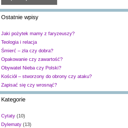
A
Ostatnie wpisy
l
t
e
Jaki pożytek mamy z faryzeuszy?
r
Teologia i relacja
n
Śmierć – zła czy dobra?
a
Opakowanie czy zawartość?
t
Obywatel Nieba czy Polski?
i
v
Kościół – stworzony do obrony czy ataku?
e
Zapisać się czy wrosnąć?
:
Kategorie
Cytaty
(10)
Dylematy
(13)