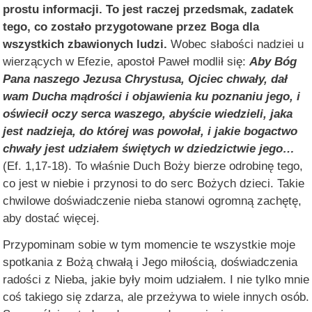
prostu informacji. To jest raczej przedsmak, zadatek
tego, co zostało przygotowane przez Boga dla
wszystkich zbawionych ludzi.
Wobec słabości nadziei u
wierzących w Efezie, apostoł Paweł modlił się:
Aby Bóg
Pana naszego Jezusa Chrystusa, Ojciec chwały, dał
wam Ducha mądrości i objawienia ku poznaniu jego, i
oświecił oczy serca waszego, abyście wiedzieli, jaka
jest nadzieja, do której was powołał, i jakie bogactwo
chwały jest udziałem świętych w dziedzictwie jego…
(Ef. 1,17-18). To właśnie Duch Boży bierze odrobinę tego,
co jest w niebie i przynosi to do serc Bożych dzieci. Takie
chwilowe doświadczenie nieba stanowi ogromną zachętę,
aby dostać więcej.
Przypominam sobie w tym momencie te wszystkie moje
spotkania z Bożą chwałą i Jego miłością, doświadczenia
radości z Nieba, jakie były moim udziałem. I nie tylko mnie
coś takiego się zdarza, ale przeżywa to wiele innych osób.