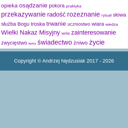
osądzanie
opieka
pokora
praktyka
przekazywanie
radość
rozeznanie
słowa
rytuał
trwanie
służba Bogu
troska
wiara
uczniostwo
wiedza
Wielki Nakaz Misyjny
zainteresowanie
wola
życie
świadectwo
żniwo
zwycięstwo
łaska
Copyright © Andrzej Nędzusiak 2017 - 2026