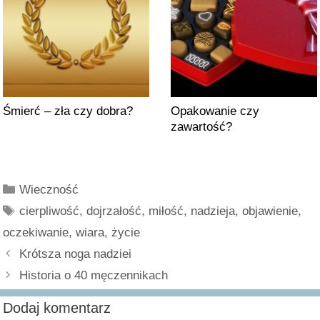
Śmierć – zła czy dobra?
Opakowanie czy
zawartość?
Kategorie
Wieczność
Tagi
cierpliwość
,
dojrzałość
,
miłość
,
nadzieja
,
objawienie
,
oczekiwanie
,
wiara
,
życie
Krótsza noga nadziei
Historia o 40 męczennikach
Dodaj komentarz