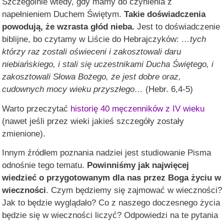
Szczególnie wtedy, gdy mamy do czynienia z
napełnieniem Duchem Świętym.
Takie doświadczenia
powodują, że wzrasta głód nieba.
Jest to doświadczenie
biblijne, bo czytamy w Liście do Hebrajczyków:
…tych
którzy raz zostali oświeceni i zakosztowali daru
niebiańskiego, i stali się uczestnikami Ducha Świętego, i
zakosztowali Słowa Bożego, że jest dobre oraz,
cudownych mocy wieku przyszłego…
(Hebr. 6,4-5)
Warto przeczytać
historię 40 męczenników z IV wieku
(nawet jeśli przez wieki jakieś szczegóły zostały
zmienione).
Innym źródłem poznania nadziei jest studiowanie Pisma
odnośnie tego tematu.
Powinniśmy jak najwięcej
wiedzieć o przygotowanym dla nas przez Boga życiu w
wieczności
. Czym będziemy się zajmować w wieczności?
Jak to będzie wyglądało? Co z naszego doczesnego życia
będzie się w wieczności liczyć? Odpowiedzi na te pytania