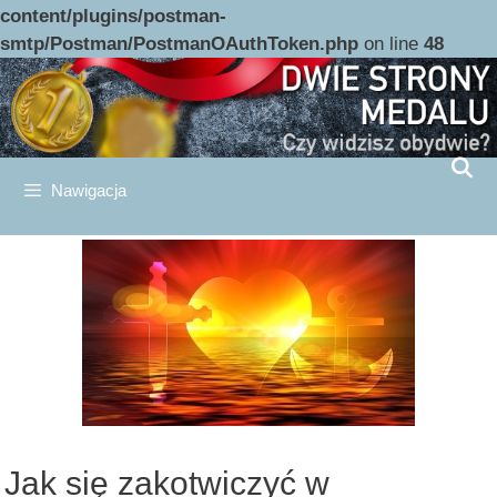
content/plugins/postman-
smtp/Postman/PostmanOAuthToken.php
on line
48
Przejdź
do
treści
Nawigacja
Jak się zakotwiczyć w