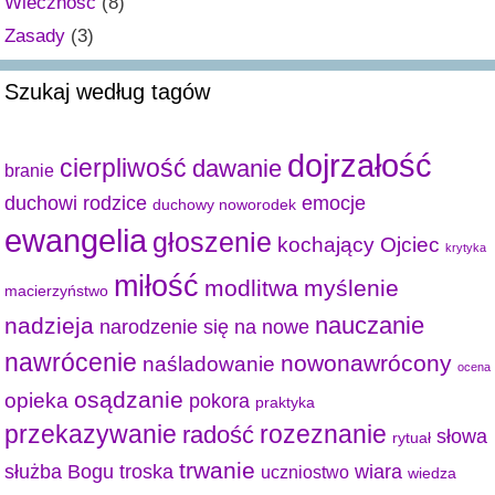
Wieczność
(8)
Zasady
(3)
Szukaj według tagów
dojrzałość
cierpliwość
dawanie
branie
duchowi rodzice
emocje
duchowy noworodek
ewangelia
głoszenie
kochający Ojciec
krytyka
miłość
modlitwa
myślenie
macierzyństwo
nauczanie
nadzieja
narodzenie się na nowe
nawrócenie
nowonawrócony
naśladowanie
ocena
osądzanie
opieka
pokora
praktyka
przekazywanie
radość
rozeznanie
słowa
rytuał
trwanie
służba Bogu
troska
wiara
uczniostwo
wiedza