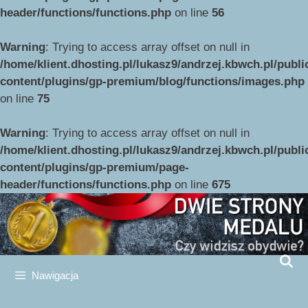
header/functions/functions.php
on line
56
Warning
: Trying to access array offset on null in
/home/klient.dhosting.pl/lukasz9/andrzej.kbwch.pl/publ
content/plugins/gp-premium/blog/functions/images.php
on line
75
Przejdź
do
Warning
: Trying to access array offset on null in
treści
/home/klient.dhosting.pl/lukasz9/andrzej.kbwch.pl/publ
content/plugins/gp-premium/page-
header/functions/functions.php
on line
675
Nawigacja