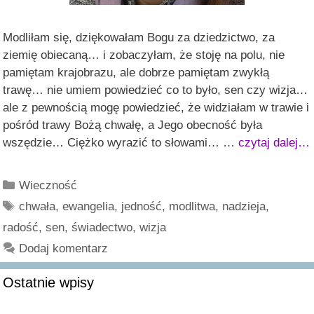
Modliłam się, dziękowałam Bogu za dziedzictwo, za
ziemię obiecaną… i zobaczyłam, że stoję na polu, nie
pamiętam krajobrazu, ale dobrze pamiętam zwykłą
trawę… nie umiem powiedzieć co to było, sen czy wizja…
ale z pewnością mogę powiedzieć, że widziałam w trawie i
pośród trawy Bożą chwałę, a Jego obecność była
wszędzie… Ciężko wyrazić to słowami… …
czytaj dalej…
Kategorie
Wieczność
Tagi
chwała
,
ewangelia
,
jedność
,
modlitwa
,
nadzieja
,
radość
,
sen
,
świadectwo
,
wizja
Dodaj komentarz
Ostatnie wpisy